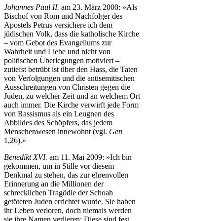
Johannes Paul II.
am 23. März 2000: »Als
Bischof von Rom und Nachfolger des
Apostels Petrus versichere ich dem
jüdischen Volk, dass die katholische Kirche
– vom Gebot des Evangeliums zur
Wahrheit und Liebe und nicht von
politischen Überlegungen motiviert –
zutiefst betrübt ist über den Hass, die Taten
von Verfolgungen und die antisemitischen
Ausschreitungen von Christen gegen die
Juden, zu welcher Zeit und an welchem Ort
auch immer. Die Kirche verwirft jede Form
von Rassismus als ein Leugnen des
Abbildes des Schöpfers, das jedem
Menschenwesen innewohnt (vgl.
Gen
1,26).«
Benedikt XVI.
am 11. Mai 2009: »Ich bin
gekommen, um in Stille vor diesem
Denkmal zu stehen, das zur ehrenvollen
Erinnerung an die Millionen der
schrecklichen Tragödie der Schoah
getöteten Juden errichtet wurde. Sie haben
ihr Leben verloren, doch niemals werden
sie ihre Namen verlieren: Diese sind fest