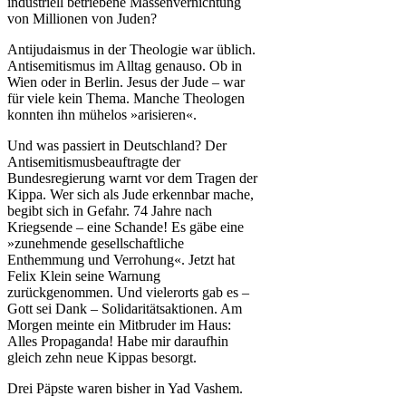
industriell betriebene Massenvernichtung
von Millionen von Juden?
Antijudaismus in der Theologie war üblich.
Antisemitismus im Alltag genauso. Ob in
Wien oder in Berlin. Jesus der Jude – war
für viele kein Thema. Manche Theologen
konnten ihn mühelos »arisieren«.
Und was passiert in Deutschland? Der
Antisemitismusbeauftragte der
Bundesregierung warnt vor dem Tragen der
Kippa. Wer sich als Jude erkennbar mache,
begibt sich in Gefahr. 74 Jahre nach
Kriegsende – eine Schande! Es gäbe eine
»zunehmende gesellschaftliche
Enthemmung und Verrohung«. Jetzt hat
Felix Klein seine Warnung
zurückgenommen. Und vielerorts gab es –
Gott sei Dank – Solidaritätsaktionen. Am
Morgen meinte ein Mitbruder im Haus:
Alles Propaganda! Habe mir daraufhin
gleich zehn neue Kippas besorgt.
Drei Päpste waren bisher in Yad Vashem.