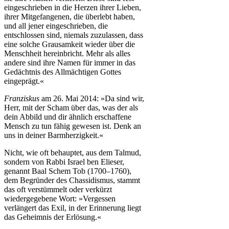
eingeschrieben in die Herzen ihrer Lieben,
ihrer Mitgefangenen, die überlebt haben,
und all jener eingeschrieben, die
entschlossen sind, niemals zuzulassen, dass
eine solche Grausamkeit wieder über die
Menschheit hereinbricht. Mehr als alles
andere sind ihre Namen für immer in das
Gedächtnis des Allmächtigen Gottes
eingeprägt.«
Franziskus
am 26. Mai 2014: »Da sind wir,
Herr, mit der Scham über das, was der als
dein Abbild und dir ähnlich erschaffene
Mensch zu tun fähig gewesen ist. Denk an
uns in deiner Barmherzigkeit.«
Nicht, wie oft behauptet, aus dem Talmud,
sondern von Rabbi Israel ben Elieser,
genannt Baal Schem Tob (1700–1760),
dem Begründer des Chassidismus, stammt
das oft verstümmelt oder verkürzt
wiedergegebene Wort: »Vergessen
verlängert das Exil, in der Erinnerung liegt
das Geheimnis der Erlösung.«