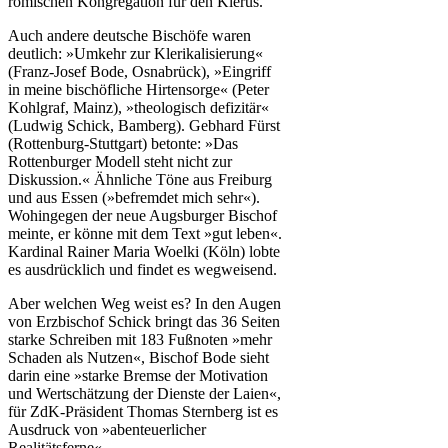
römischen Kongregation für den Klerus.
Auch andere deutsche Bischöfe waren
deutlich: »Umkehr zur Klerikalisierung«
(Franz-Josef Bode, Osnabrück), »Eingriff
in meine bischöfliche Hirtensorge« (Peter
Kohlgraf, Mainz), »theologisch defizitär«
(Ludwig Schick, Bamberg). Gebhard Fürst
(Rottenburg-Stuttgart) betonte: »Das
Rottenburger Modell steht nicht zur
Diskussion.« Ähnliche Töne aus Freiburg
und aus Essen (»befremdet mich sehr«).
Wohingegen der neue Augsburger Bischof
meinte, er könne mit dem Text »gut leben«.
Kardinal Rainer Maria Woelki (Köln) lobte
es ausdrücklich und findet es wegweisend.
Aber welchen Weg weist es? In den Augen
von Erzbischof Schick bringt das 36 Seiten
starke Schreiben mit 183 Fußnoten »mehr
Schaden als Nutzen«, Bischof Bode sieht
darin eine »starke Bremse der Motivation
und Wertschätzung der Dienste der Laien«,
für ZdK-Präsident Thomas Sternberg ist es
Ausdruck von »abenteuerlicher
Realitätsferne«.