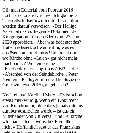
Gilt mein Editorial vom Februar 2016
noch: »Synodale Kirche«? Ich glaube ja.
Theoretisch. Befürworter der Instruktion
werden darauf verweisen: »Der Heilige
Vater hat das vorliegende Dokument der
Kongregation für den Klerus am 27. Juni
2020 approbiert.« Aber was bedeutet das?
Hat er realisiert, schwante ihm, was es
auslösen kann und muss? Erst recht dort,
wo Kirche ohne »Laien« gar nicht mehr
machbar ist? Weil eine reine
»Klerikerkirche« längst passé ist? Ist der
»Abschied von der Ständekirche«, Peter
Neuners »Plädoyer für eine Theologie des
Gottesvolkes« (2015), abgeblasen?
Noch einmal Kardinal Marx: »Es ist schon
etwas merkwürdig, wenn ein Dokument
von Rom kommt, ohne dass jemals mit uns
darüber gesprochen wurde ‒ ist das ein
Miteinander von Universal- und Teilkirche,
wie man sich das wünscht? Eigentlich
nicht.« Hoffentlich sagt er das Franziskus
bald selbst, wenn der Kardinalsrat (K6)