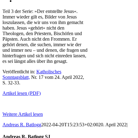
Teil 3 der Serie: »Der entstellte Jesus«.
Immer wieder gilt es, Bilder von Jesus
loszulassen, die wir uns von ihm gemacht
haben. Jesus »gehört« nicht den
Theologen, den Priestern, Bischöfen und
Päpsten. Auch nicht den Frommen. Er
gehört denen, die suchen, immer wie­ der
und immer neu – und denen, die fragen und
hinterfra­gen und sich nicht einreden las­sen,
es sei längst alles über ihn gesagt.
Veröffentlicht in:
Katholisches
Sonntagsblatt,
Nr. 17 vom 24. April 2022,
S. 32-33.
Artikel lesen (PDF)
Weitere Artikel lesen
Andreas R. Batlogg
2022-04-20T15:23:53+02:00
20. April 2022
|
Andreas R. Batlogg SJ