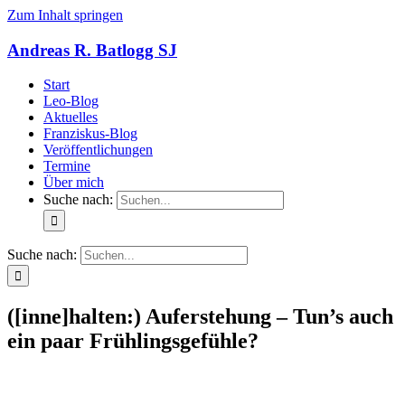
Zum Inhalt springen
Andreas R. Batlogg SJ
Start
Leo-Blog
Aktuelles
Franziskus-Blog
Veröffentlichungen
Termine
Über mich
Suche nach:
Suche nach:
([inne]halten:) Auferstehung – Tun’s auch
ein paar Frühlingsgefühle?