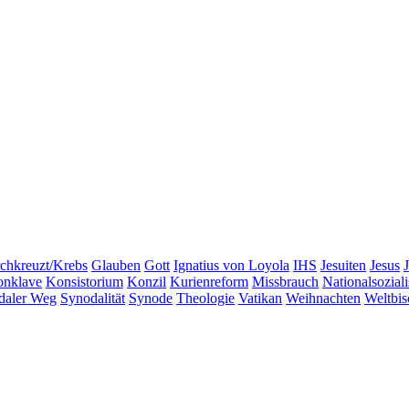
chkreuzt/Krebs
Glauben
Gott
Ignatius von Loyola
IHS
Jesuiten
Jesus
nklave
Konsistorium
Konzil
Kurienreform
Missbrauch
Nationalsozial
daler Weg
Synodalität
Synode
Theologie
Vatikan
Weihnachten
Weltbis