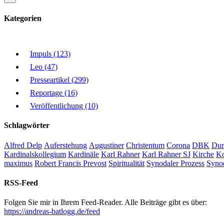
Kategorien
Impuls (123)
Leo (47)
Presseartikel (299)
Reportage (16)
Veröffentlichung (10)
Schlagwörter
Alfred Delp
Auferstehung
Augustiner
Christentum
Corona
DBK
Dur
Kardinalskollegium
Kardinäle
Karl Rahner
Karl Rahner SJ
Kirche
Ko
maximus
Robert Francis Prevost
Spiritualität
Synodaler Prozess
Syno
RSS-Feed
Folgen Sie mir in Ihrem Feed-Reader. Alle Beiträge gibt es über:
https://andreas-batlogg.de/feed