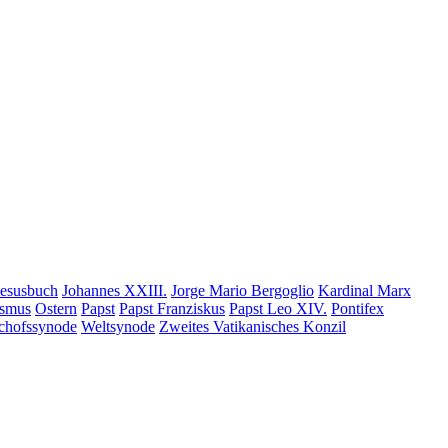
Jesusbuch
Johannes XXIII.
Jorge Mario Bergoglio
Kardinal Marx
ismus
Ostern
Papst
Papst Franziskus
Papst Leo XIV.
Pontifex
chofssynode
Weltsynode
Zweites Vatikanisches Konzil