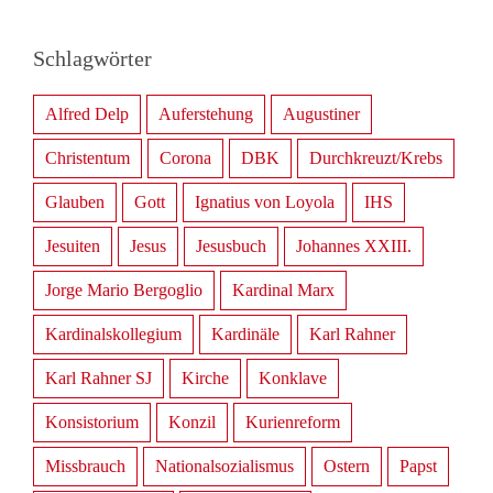
Schlagwörter
Alfred Delp
Auferstehung
Augustiner
Christentum
Corona
DBK
Durchkreuzt/Krebs
Glauben
Gott
Ignatius von Loyola
IHS
Jesuiten
Jesus
Jesusbuch
Johannes XXIII.
Jorge Mario Bergoglio
Kardinal Marx
Kardinalskollegium
Kardinäle
Karl Rahner
Karl Rahner SJ
Kirche
Konklave
Konsistorium
Konzil
Kurienreform
Missbrauch
Nationalsozialismus
Ostern
Papst