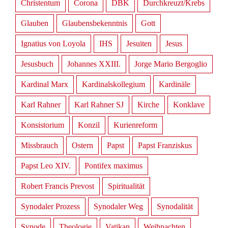
Christentum
Corona
DBK
Durchkreuzt/Krebs
Glauben
Glaubensbekenntnis
Gott
Ignatius von Loyola
IHS
Jesuiten
Jesus
Jesusbuch
Johannes XXIII.
Jorge Mario Bergoglio
Kardinal Marx
Kardinalskollegium
Kardinäle
Karl Rahner
Karl Rahner SJ
Kirche
Konklave
Konsistorium
Konzil
Kurienreform
Missbrauch
Ostern
Papst
Papst Franziskus
Papst Leo XIV.
Pontifex maximus
Robert Francis Prevost
Spiritualität
Synodaler Prozess
Synodaler Weg
Synodalität
Synode
Theologie
Vatikan
Weihnachten