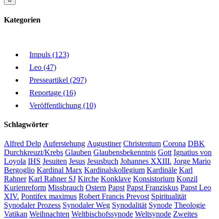
Kategorien
Impuls (123)
Leo (47)
Presseartikel (297)
Reportage (16)
Veröffentlichung (10)
Schlagwörter
Alfred Delp
Auferstehung
Augustiner
Christentum
Corona
DBK
Durchkreuzt/Krebs
Glauben
Glaubensbekenntnis
Gott
Ignatius von
Loyola
IHS
Jesuiten
Jesus
Jesusbuch
Johannes XXIII.
Jorge Mario
Bergoglio
Kardinal Marx
Kardinalskollegium
Kardinäle
Karl
Rahner
Karl Rahner SJ
Kirche
Konklave
Konsistorium
Konzil
Kurienreform
Missbrauch
Ostern
Papst
Papst Franziskus
Papst Leo
XIV.
Pontifex maximus
Robert Francis Prevost
Spiritualität
Synodaler Prozess
Synodaler Weg
Synodalität
Synode
Theologie
Vatikan
Weihnachten
Weltbischofssynode
Weltsynode
Zweites