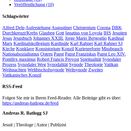
Veröffentlichung (10)
Schlagwörter
Alfred Delp
Auferstehung
Augustiner
Christentum
Corona
DBK
Durchkreuzt/Krebs
Glauben
Gott
Ignatius von Loyola
IHS
Jesuiten
Jesus
Jesusbuch
Johannes XXIII.
Jorge Mario Bergoglio
Kardinal
Marx
Kardinalskollegium
Kardinäle
Karl Rahner
Karl Rahner SJ
Kirche
Konklave
Konsistorium
Konzil
Kurienreform
Missbrauch
Nationalsozialismus
Ostern
Papst
Papst Franziskus
Papst Leo XIV.
Pontifex maximus
Robert Francis Prevost
Spiritualität
Synodaler
Prozess
Synodaler Weg
Synodalität
Synode
Theologie
Vatikan
Weihnachten
Weltbischofssynode
Weltsynode
Zweites
Vatikanisches Konzil
RSS-Feed
Folgen Sie mir in Ihrem Feed-Reader. Alle Beiträge gibt es über:
https://andreas-batlogg.de/feed
Andreas R. Batlogg SJ
Jesuit | Theologe | Autor | Publizist