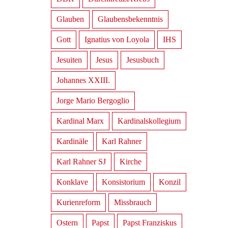
Glauben
Glaubensbekenntnis
Gott
Ignatius von Loyola
IHS
Jesuiten
Jesus
Jesusbuch
Johannes XXIII.
Jorge Mario Bergoglio
Kardinal Marx
Kardinalskollegium
Kardinäle
Karl Rahner
Karl Rahner SJ
Kirche
Konklave
Konsistorium
Konzil
Kurienreform
Missbrauch
Ostern
Papst
Papst Franziskus