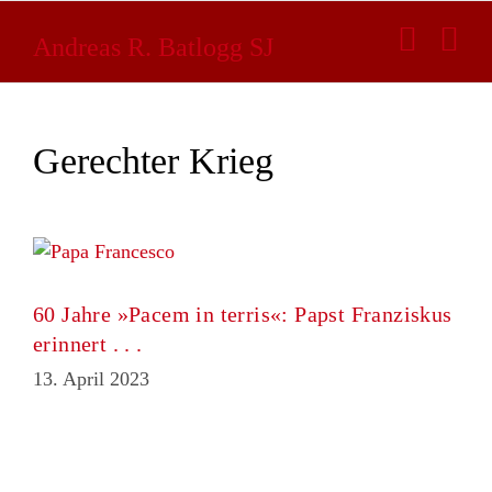
Zum
Inhalt
Andreas R. Batlogg SJ
springen
Gerechter Krieg
60 Jahre »Pacem in terris«: Papst Franziskus
erinnert . . .
13. April 2023