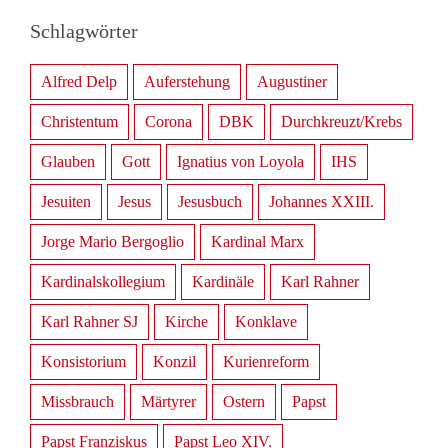
Schlagwörter
Alfred Delp
Auferstehung
Augustiner
Christentum
Corona
DBK
Durchkreuzt/Krebs
Glauben
Gott
Ignatius von Loyola
IHS
Jesuiten
Jesus
Jesusbuch
Johannes XXIII.
Jorge Mario Bergoglio
Kardinal Marx
Kardinalskollegium
Kardinäle
Karl Rahner
Karl Rahner SJ
Kirche
Konklave
Konsistorium
Konzil
Kurienreform
Missbrauch
Märtyrer
Ostern
Papst
Papst Franziskus
Papst Leo XIV.