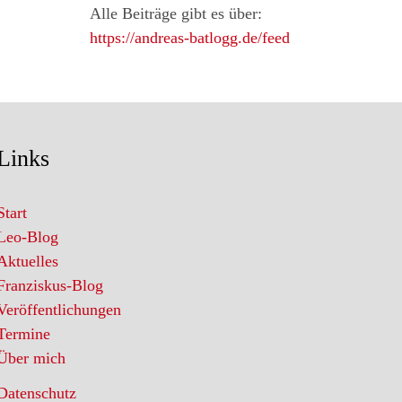
Alle Beiträge gibt es über:
https://andreas-batlogg.de/feed
Links
Start
Leo-Blog
Aktuelles
Franziskus-Blog
Veröffentlichungen
Termine
Über mich
Datenschutz