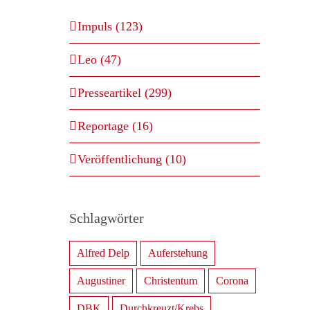
Impuls (123)
Leo (47)
Presseartikel (299)
Reportage (16)
Veröffentlichung (10)
Schlagwörter
Alfred Delp
Auferstehung
Augustiner
Christentum
Corona
DBK
Durchkreuzt/Krebs