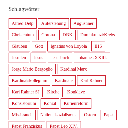
Schlagwörter
Alfred Delp
Auferstehung
Augustiner
Christentum
Corona
DBK
Durchkreuzt/Krebs
Glauben
Gott
Ignatius von Loyola
IHS
Jesuiten
Jesus
Jesusbuch
Johannes XXIII.
Jorge Mario Bergoglio
Kardinal Marx
Kardinalskollegium
Kardinäle
Karl Rahner
Karl Rahner SJ
Kirche
Konklave
Konsistorium
Konzil
Kurienreform
Missbrauch
Nationalsozialismus
Ostern
Papst
Papst Franziskus
Papst Leo XIV.