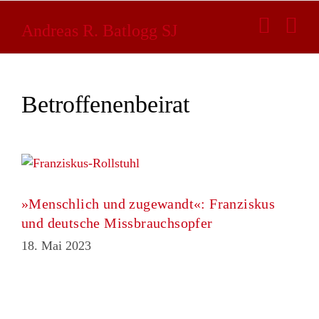
Zum
Inhalt
Andreas R. Batlogg SJ
springen
Betroffenenbeirat
»Menschlich und zugewandt«: Franziskus
und deutsche Missbrauchsopfer
18. Mai 2023