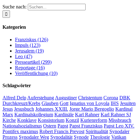
Suche nach:
Kategorien
Franziskus (126)
Impuls (123)
Jerusalem (19)
Leo (47)
Presseartikel (299)
Reportage (16)
Veröffentlichung (10)
Schlagwörter
Alfred Delp
Auferstehung
Augustiner
Christentum
Corona
DBK
Durchkreuzt/Krebs
Glauben
Gott
Ignatius von Loyola
IHS
Jesuiten
Jesus
Jesusbuch
Johannes XXIII.
Jorge Mario Bergoglio
Kardinal
Marx
Kardinalskollegium
Kardinäle
Karl Rahner
Karl Rahner SJ
Kirche
Konklave
Konsistorium
Konzil
Kurienreform
Missbrauch
Nationalsozialismus
Ostern
Papst
Papst Franziskus
Papst Leo XIV.
Pontifex maximus
Robert Francis Prevost
Spiritualität
Synodaler
Prozess
Synodaler Weg
Synodalität
Synode
Theologie
Vatikan