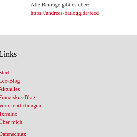
Alle Beiträge gibt es über:
https://andreas-batlogg.de/feed
Links
Start
Leo-Blog
Aktuelles
Franziskus-Blog
Veröffentlichungen
Termine
Über mich
Datenschutz