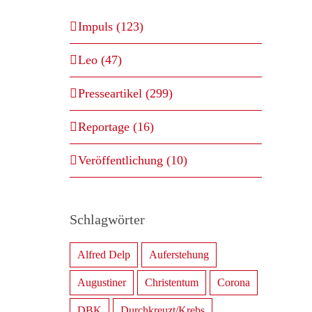
Impuls (123)
Leo (47)
Presseartikel (299)
Reportage (16)
Veröffentlichung (10)
Schlagwörter
Alfred Delp
Auferstehung
Augustiner
Christentum
Corona
DBK
Durchkreuzt/Krebs