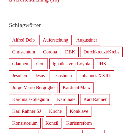
Schlagwörter
Alfred Delp
Auferstehung
Augustiner
Christentum
Corona
DBK
Durchkreuzt/Krebs
Glauben
Gott
Ignatius von Loyola
IHS
Jesuiten
Jesus
Jesusbuch
Johannes XXIII.
Jorge Mario Bergoglio
Kardinal Marx
Kardinalskollegium
Kardinäle
Karl Rahner
Karl Rahner SJ
Kirche
Konklave
Konsistorium
Konzil
Kurienreform