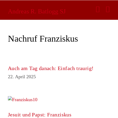
Zum
Inhalt
Andreas R. Batlogg SJ
springen
Nachruf Franziskus
Auch am Tag danach: Einfach traurig!
22. April 2025
Jesuit und Papst: Franziskus